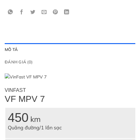
MÔ TẢ
ĐÁNH GIÁ (0)
VINFAST
VF MPV 7
450
km
Quãng đường/1 lần sạc