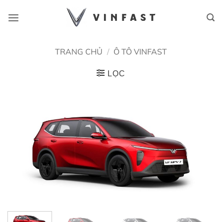
Bỏ
qua
nội
dung
TRANG CHỦ
/
Ô TÔ VINFAST
LỌC