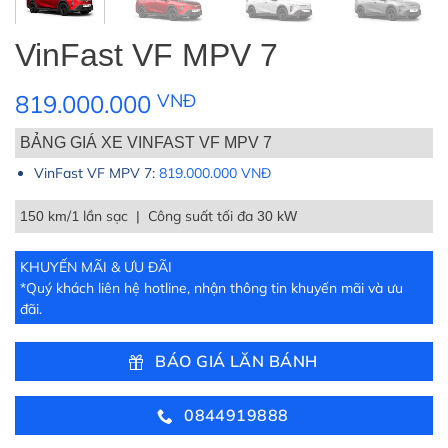
VinFast VF MPV 7
819.000.000
VNĐ
BẢNG GIÁ XE VINFAST VF MPV 7
VinFast VF MPV 7:
819.000.000 VNĐ
/1 lần sạc | Công suất tối đa
150 km
30 kW
KHUYẾN MÃI & ƯU ĐÃI
*Quý khách liên hệ hotline, nhận thông tin khuyến mãi và ưu
đãi.
BÁO GIÁ LĂN BÁNH
0844919888