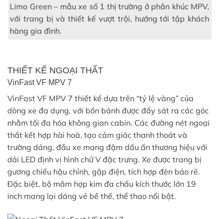
Limo Green – mẫu xe số 1 thị trường ở phân khúc MPV,
với trang bị và thiết kế vượt trội, hướng tới tập khách
hàng gia đình.
THIẾT KẾ NGOẠI THẤT
VinFast VF MPV 7
VinFast VF MPV 7 thiết kế dựa trên “tỷ lệ vàng” của
dòng xe đa dụng, với bốn bánh được đẩy sát ra các góc
nhằm tối đa hóa không gian cabin. Các đường nét ngoại
thất kết hợp hài hoà, tạo cảm giác thanh thoát và
trường dáng, đầu xe mang đậm dấu ấn thương hiệu với
dải LED định vị hình chữ V đặc trưng. Xe được trang bị
gương chiếu hậu chỉnh, gập điện, tích hợp đèn báo rẽ.
Đặc biệt, bộ mâm hợp kim đa chấu kích thước lớn 19
inch mang lại dáng vẻ bề thế, thể thao nổi bật.