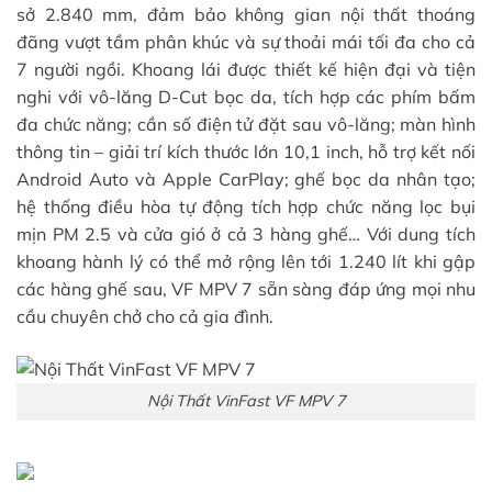
sở 2.840 mm, đảm bảo không gian nội thất thoáng
đãng vượt tầm phân khúc và sự thoải mái tối đa cho cả
7 người ngồi. Khoang lái được thiết kế hiện đại và tiện
nghi với vô-lăng D-Cut bọc da, tích hợp các phím bấm
đa chức năng; cần số điện tử đặt sau vô-lăng; màn hình
thông tin – giải trí kích thước lớn 10,1 inch, hỗ trợ kết nối
Android Auto và Apple CarPlay; ghế bọc da nhân tạo;
hệ thống điều hòa tự động tích hợp chức năng lọc bụi
mịn PM 2.5 và cửa gió ở cả 3 hàng ghế… Với dung tích
khoang hành lý có thể mở rộng lên tới 1.240 lít khi gập
các hàng ghế sau, VF MPV 7 sẵn sàng đáp ứng mọi nhu
cầu chuyên chở cho cả gia đình.
Nội Thất VinFast VF MPV 7