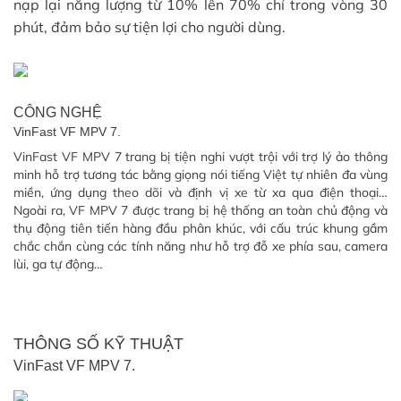
nạp lại năng lượng từ 10% lên 70% chỉ trong vòng 30
phút, đảm bảo sự tiện lợi cho người dùng.
CÔNG NGHỆ
VinFast VF MPV 7.
VinFast VF MPV 7 trang bị tiện nghi vượt trội với trợ lý ảo thông
minh hỗ trợ tương tác bằng giọng nói tiếng Việt tự nhiên đa vùng
miền, ứng dụng theo dõi và định vị xe từ xa qua điện thoại…
Ngoài ra, VF MPV 7 được trang bị hệ thống an toàn chủ động và
thụ động tiên tiến hàng đầu phân khúc, với cấu trúc khung gầm
chắc chắn cùng các tính năng như hỗ trợ đỗ xe phía sau, camera
lùi, ga tự động…
THÔNG SỐ KỸ THUẬT
VinFast VF MPV 7.